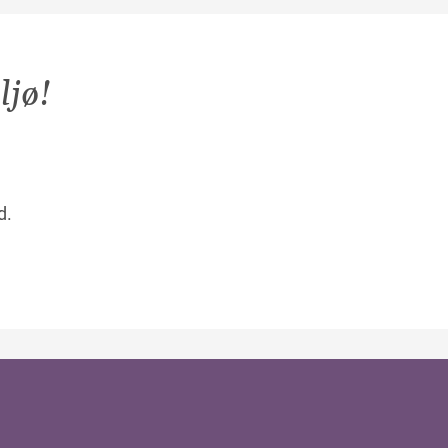
ljø!
åd.