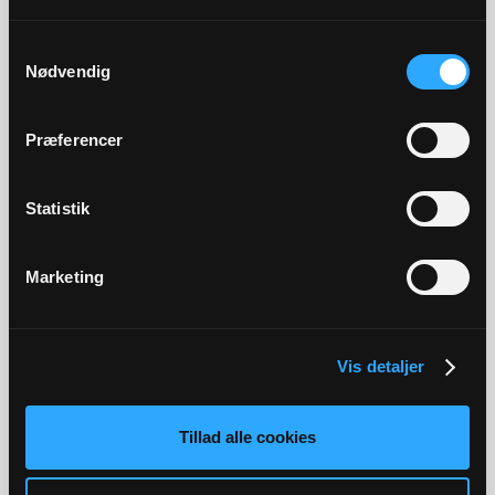
Fravær
Samtykkevalg
Nødvendig
Anmodning om afholdelse af ferie for præster.
Præferencer
Kirkeportalen
Statistik
Link til menighedsrådets dokumentarkiv, budget- og
Marketing
regnskabssystemet samt valgsystemet.
KonfirmandKommunikation
Vis detaljer
Tillad alle cookies
System til administration af konfirmationshold og
forældresamtykker samt kommunikation med
konfirmander og forældre.