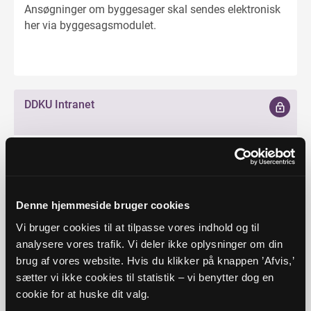
Ansøgninger om byggesager skal sendes elektronisk
her via byggesagsmodulet.
DDKU Intranet
Intranet for medarbejdere og valgte hos Den Danske
Kirke i Udlandet.
Denne hjemmeside bruger cookies
FLØS-Supportforum
Vi bruger cookies til at tilpasse vores indhold og til
analysere vores trafik. Vi deler ikke oplysninger om din
brug af vores website. Hvis du klikker på knappen ’Afvis,’
Vejledninger til arbejdet med FLØS (Folkekirkens
sætter vi ikke cookies til statistik – vi benytter dog en
Lønservice).
cookie for at huske dit valg.