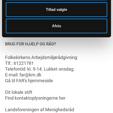
Analyse af indhold og omfang af mobning blandt
præster i folkekirken (PDF)
Tillad valgte
Afvis
BRUG FOR HJÆLP OG RÅD?
Folkekirkens Arbejdsmiljørådgivning
Tlf.: 61221781
Telefontid: kl. 9-14. Lukket onsdag.
E-mail: far@km.dk
Gå til FAR's hjemmeside
Dit lokale stift
Find kontaktoplysningerne her
Landsforeningen af Menighedsråd