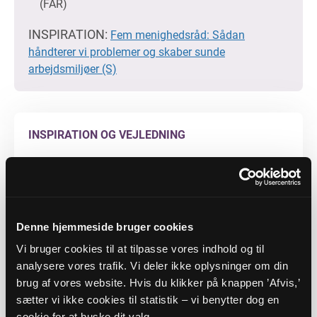
(FAR)
INSPIRATION:
Fem menighedsråd: Sådan
håndterer vi problemer og skaber sunde
arbejdsmiljøer (S)
INSPIRATION OG VEJLEDNING
Arbejdstilsynets bekendtgørelse om psykisk
arbejdsmiljø (AT)
Uklare krav og modstridende krav (AT)
Høje følelsesmæssige krav (AT)
Denne hjemmeside bruger cookies
Arbejdstilsynets vejledning om stor
Vi bruger cookies til at tilpasse vores indhold og til
arbejdsmængde og tidspres (AT)
analysere vores trafik. Vi deler ikke oplysninger om din
Arbejdstilsynets guide til, hvordan det psykiske
brug af vores website. Hvis du klikker på knappen ’Afvis,’
arbejdsmiljø kan indgå i den årlige
sætter vi ikke cookies til statistik – vi benytter dog en
arbejdsmiljødrøftelse (AT)
cookie for at huske dit valg.