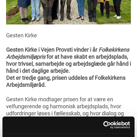
Gesten Kirke
Gesten Kirke i Vejen Provsti vinder i år
Folkekirkens
Arbejdsmiljøpris
for at have skabt en arbejdsplads,
hvor trivsel, samarbejde og arbejdsglæde går hånd i
hånd i det daglige arbejde.
Det er tredje gang, prisen uddeles af Folkekirkens
Arbejdsmiljøråd.
Gesten Kirke modtager prisen for at være en
velfungerende og harmonisk arbejdsplads, hvor
udfordringer løses i fællesskab, og hvor dialog og
respekt er en naturlig del af kulturen. Her er der en
tydelig bevidsthed om, at trivsel og samarbejde er
nøglen til både personlig udvikling og en