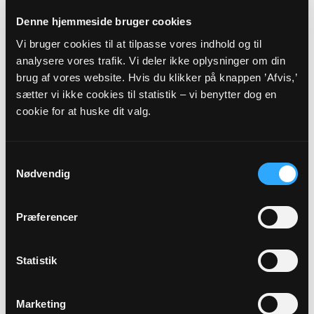
bæredygtig kirkedrift.
Denne hjemmeside bruger cookies
Samarbejde, tillid og arbejdsglæde i centrum
Vi bruger cookies til at tilpasse vores indhold og til
Den gode stemning og evnen til at støtte hinanden
analysere vores trafik. Vi deler ikke oplysninger om din
gør, at alle føler sig hørt og værdsat. Arbejdsglæden
brug af vores website. Hvis du klikker på knappen ’Afvis,’
spiller en central rolle i hverdagen og bliver aktivt
sætter vi ikke cookies til statistik – vi benytter dog en
værnet om gennem imødekommenhed, gensidig
cookie for at huske dit valg.
respekt og en positiv tilgang til opgaverne.
Kreativitet og nytænkning bliver ikke bare tolereret,
Samtykkevalg
men opmuntret, hvilket skaber et dynamisk og
Nødvendig
inspirerende arbejdsmiljø med plads til både
tradition og fornyelse.
Præferencer
Prisoverrækkelse
Prisen blev overrakt onsdag den 22. oktober.
Statistik
Formand og næstformand for Folkekirkens
Arbejdsmiljøråd, Inge Kjær Andersen og Bettina
Ulstrup fra Danmarks Kordegneforening, stod for
Marketing