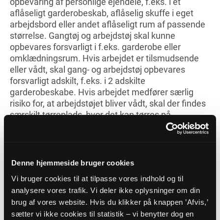
opbevaring af personlige ejendele, f.eks. i et
aflåseligt garderobeskab, aflåselig skuffe i eget
arbejdsbord eller andet aflåseligt rum af passende
størrelse. Gangtøj og arbejdstøj skal kunne
opbevares forsvarligt i f.eks. garderobe eller
omklædningsrum. Hvis arbejdet er tilsmudsende
eller vådt, skal gang- og arbejdstøj opbevares
forsvarligt adskilt, f.eks. i 2 adskilte
garderobeskabe. Hvis arbejdet medfører særlig
risiko for, at arbejdstøjet bliver vådt, skal der findes
særskilt tørreplads, hvor det kan tørres på
passende tid.
Omklædningsrum
Kvinder og mænd skal enten have adskilte
Denne hjemmeside bruger cookies
omklædningsrum eller have mulighed for at
Vi bruger cookies til at tilpasse vores indhold og til
benytte samme omklædningsrum hver for sig. Det
analysere vores trafik. Vi deler ikke oplysninger om din
vil sige at omklædningsrummet skal kunne låses.
brug af vores website. Hvis du klikker på knappen ’Afvis,’
Omklædningsrummet skal være udstyret med
sætter vi ikke cookies til statistik – vi benytter dog en
siddepladser.