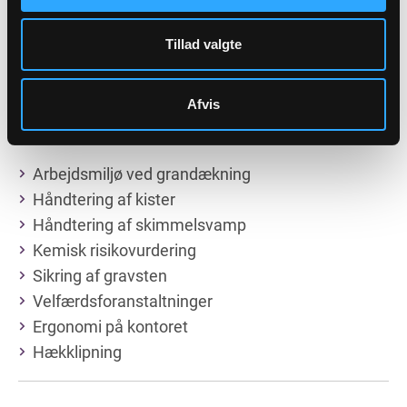
Velfærdsforanstaltninger på faste arbejdssteder,
At-vejledning A.1.13, August 2005
Tillad valgte
Afvis
Genveje
Arbejdsmiljø ved grandækning
Håndtering af kister
Håndtering af skimmelsvamp
Kemisk risikovurdering
Sikring af gravsten
Velfærdsforanstaltninger
Ergonomi på kontoret
Hækklipning