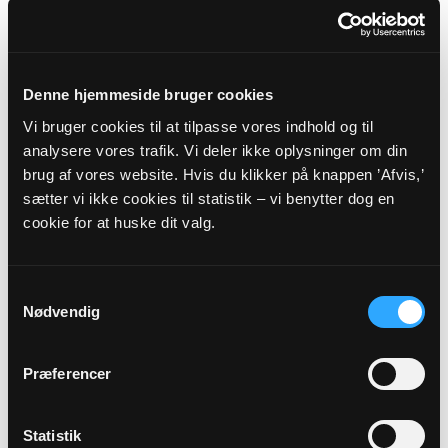
1.1 Særlige typer af stillinger
De fleste af folkekirkens præster er ansat i en
Denne hjemmeside bruger cookies
sognekirke, men der er også nogle præster,
Vi bruger cookies til at tilpasse vores indhold og til
som har andre arbejdsområder.
analysere vores trafik. Vi deler ikke oplysninger om din
brug af vores website. Hvis du klikker på knappen ’Afvis,’
I folkekirken findes en række
sætter vi ikke cookies til statistik – vi benytter dog en
funktionspræster, som er ansat til at være
cookie for at huske dit valg.
præst på særlige områder. Det kan være
vedrørende børn og unge, socialt udsatte,
hospicepatienter, sygehuspatienter eller
Samtykkevalg
udviklingshæmmede.
Nødvendig
Andre præster har arbejdsplads i kirker uden
for landets grænser, hvor kirken er et vigtigt
Præferencer
samlingspunkt for danskere, som bor
midlertidigt eller permanent i udlandet.
Statistik