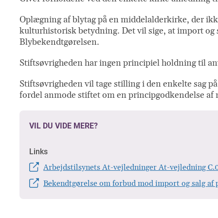
Oplægning af blytag på en middelalderkirke, der ikk
kulturhistorisk betydning. Det vil sige, at import og
Blybekendtgørelsen.
Stiftsøvrigheden har ingen principiel holdning til 
Stiftsøvrigheden vil tage stilling i den enkelte sa
fordel anmode stiftet om en principgodkendelse af m
VIL DU VIDE MERE?
Links
Arbejdstilsynets At-vejledninger At-vejledning C.0
Bekendtgørelse om forbud mod import og salg af produ