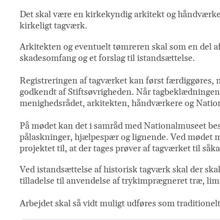
Det skal være en kirkekyndig arkitekt og håndværker
kirkeligt tagværk.
Arkitekten og eventuelt tømreren skal som en del af
skadesomfang og et forslag til istandsættelse.
Registreringen af tagværket kan først færdiggøres, 
godkendt af Stiftsøvrigheden. Når tagbeklædningen e
menighedsrådet, arkitekten, håndværkere og Nati
På mødet kan det i samråd med Nationalmuseet beslut
pålaskninger, hjælpespær og lignende. Ved mødet me
projektet til, at der tages prøver af tagværket til 
Ved istandsættelse af historisk tagværk skal der ska
tilladelse til anvendelse af trykimprægneret træ, li
Arbejdet skal så vidt muligt udføres som tradition