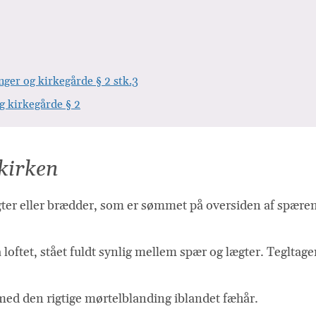
ger og kirkegårde § 2 stk.3
g kirkegårde § 2
kirken
ter eller brædder, som er sømmet på oversiden af spæren
ra loftet, stået fuldt synlig mellem spær og lægter. Teglta
ed den rigtige mørtelblanding iblandet fæhår.