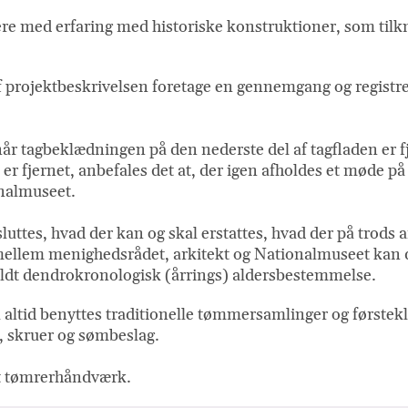
e med erfaring med historiske konstruktioner, som tilknyt
 projektbeskrivelsen foretage en gennemgang og registrer
når tagbeklædningen på den nederste del af tagfladen er f
r fjernet, anbefales det at, der igen afholdes et møde på
onalmuseet.
tes, hvad der kan og skal erstattes, hvad der på trods a
llem menighedsrådet, arkitekt og Nationalmuseet kan der
såkaldt dendrokronologisk (årrings) aldersbestemmelse.
l altid benyttes traditionelle tømmersamlinger og førstek
m, skruer og sømbeslag.
elt tømrerhåndværk.