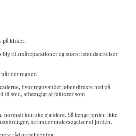
y på kirker.
 bly til småreparationer og større istandsættelser
, når der regner.
acaderne, hvor regnvandet løber direkte ned på
til sted, afhængigt af faktorer som
en, normalt kun ske sjældent. Så længe jorden ikke
ranstaltninger, herunder undersøgelser af jorden.
mere råd og vejledning.