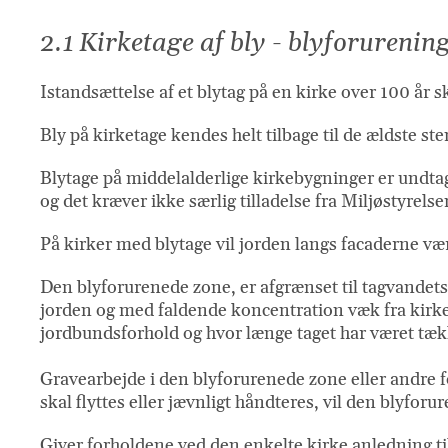
2.1 Kirketage af bly - blyforurenin
Istandsættelse af et blytag på en kirke over 100 år 
Bly på kirketage kendes helt tilbage til de ældste sten
Blytage på middelalderlige kirkebygninger er undtage
og det kræver ikke særlig tilladelse fra Miljøstyrels
På kirker med blytage vil jorden langs facaderne vær
Den blyforurenede zone, er afgrænset til tagvandet
jorden og med faldende koncentration væk fra kirkeb
jordbundsforhold og hvor længe taget har været tæ
Gravearbejde i den blyforurenede zone eller andre f
skal flyttes eller jævnligt håndteres, vil den blyfor
Giver forholdene ved den enkelte kirke anledning t