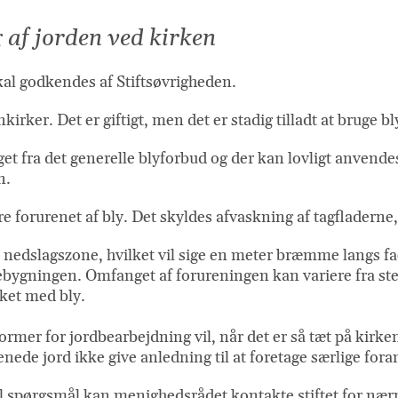
g af jorden ved kirken
skal godkendes af Stiftsøvrigheden.
kirker. Det er giftigt, men det er stadig tilladt at bruge bl
t fra det generelle blyforbud og der kan lovligt anvendes
en.
e forurenet af bly. Det skyldes afvaskning af tagfladerne
s nedslagszone, hvilket vil sige en meter bræmme langs f
ygningen. Omfanget af forureningen kan variere fra sted 
kket med bly.
ormer for jordbearbejdning vil, når det er så tæt på kirk
urenede jord ikke give anledning til at foretage særlige fo
il spørgsmål kan menighedsrådet kontakte stiftet for nær