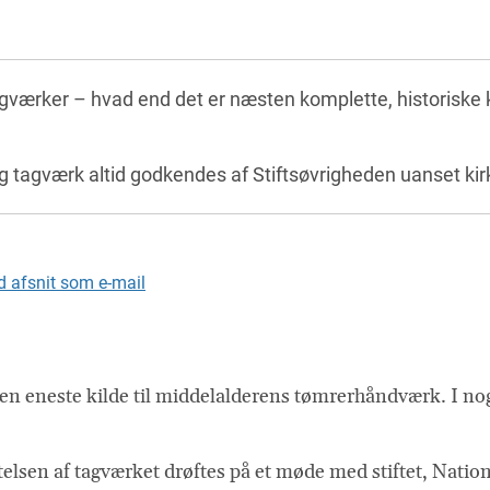
tagværker – hvad end det er næsten komplette, historiske k
 og tagværk altid godkendes af Stiftsøvrigheden uanset kir
 afsnit som e-mail
sten eneste kilde til middelalderens tømrerhåndværk. I n
ættelsen af tagværket drøftes på et møde med stiftet, Nati