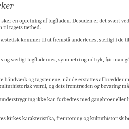
rker
 sker en opretning af tagfladen. Desuden er det svært ved
 til tagets tæthed.
æstetisk kommer til at fremstå anderledes, særligt i de ti
ns og særligt tagfladernes, symmetri og udtryk, før man g
ske håndværk og tagstenene, når de erstattes af brædder 
kulturhistorisk værdi, og dets fremtræden og bevaring må
d understrygning ikke kan forbedres med gangbroer eller 
ltes kirkes karakteristika, fremtoning og kulturhistorisk