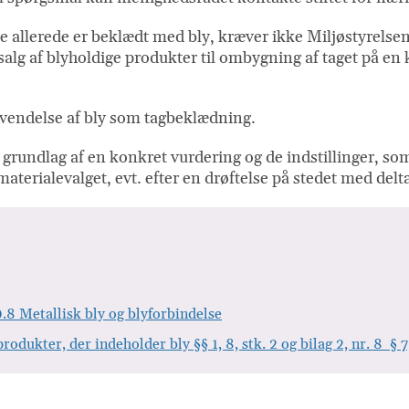
e allerede er beklædt med bly, kræver ikke Miljøstyrelse
 salg af blyholdige produkter til ombygning af taget på en k
anvendelse af bly som tagbeklædning.
g på grundlag af en konkret vurdering og de indstillinger
aterialevalget, evt. efter en drøftelse på stedet med del
.8 Metallisk bly og blyforbindelse
kter, der indeholder bly §§ 1, 8, stk. 2 og bilag 2, nr. 8 § 7, st