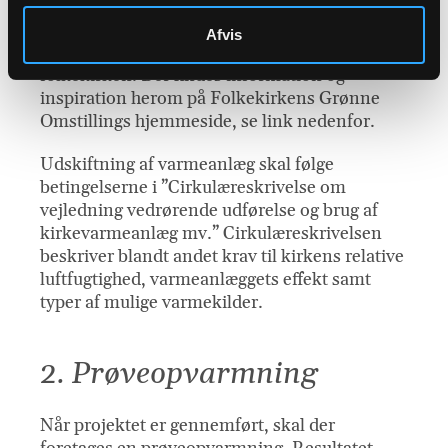
Udskiftning af fossile varmeanlæg (olie- og
gasfyr) til mere bæredygtige alternativer er
Afvis
afgørende for den grønne omstilling i
folkekirken. Der findes information og
inspiration herom på Folkekirkens Grønne
Omstillings hjemmeside, se link nedenfor.
Udskiftning af varmeanlæg skal følge
betingelserne i ”Cirkulæreskrivelse om
vejledning vedrørende udførelse og brug af
kirkevarmeanlæg mv.” Cirkulæreskrivelsen
beskriver blandt andet krav til kirkens relative
luftfugtighed, varmeanlæggets effekt samt
typer af mulige varmekilder.
2. Prøveopvarmning
Når projektet er gennemført, skal der