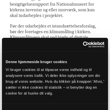
besigtigelsesrapport fra Nationalmuseet for
kirkens inventar og eller murværk, som kan
skal indarbejdes i projektet.
Før der udarbejdes et istandsættelsesforslag,
bør der foretages en klimamåling i kirken.
Klimamålingen skal ved hjælp af digitale
dataloggere registrere temperatur og
luftfugtighed, helst over et helt år. Indsamling,
bearbejdning og vurdering af måledata kan
foretages af en arkitekt og/eller ingeniør,
Denne hjemmeside bruger cookies
eventuelt i samråd med varme-, energi- og
Vi bruger cookies til at tilpasse vores indhold og til
klimakonsulenten og Nationalmuseet.
analysere vores trafik. Vi deler ikke oplysninger om din
Klimamålingens resultater danner grundlag
brug af vores website. Hvis du klikker på knappen ’Afvis,’
for en vurdering af påvirkningen af kirkens
sætter vi ikke cookies til statistik – vi benytter dog en
inventar, varmekomfort samt mulige
cookie for at huske dit valg.
energisparende tiltag, hvilket benyttes til
udarbejdelsen af istandsættelsesforslag.