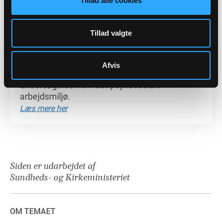
Tillad alle cookies
Tillad valgte
PIXI-UDGAVE AF RAPPORTEN -
DET PSYKOSOCIALE ARBEJDSMILJØ
Afvis
Pixi-rapport præsenterer udvalgte resultater af
undersøgelsen om det psykosociale
arbejdsmiljø.
Læs mere her
Siden er udarbejdet af
Sundheds- og Kirkeministeriet
OM TEMAET