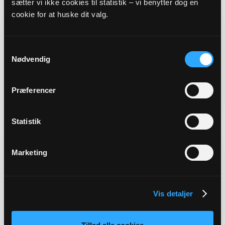
sætter vi ikke cookies til statistik – vi benytter dog en
cookie for at huske dit valg.
HANDLINGSPLAN FOR OPFØLGNING
På baggrund af resultaterne af undersøgelsen
Samtykkevalg
forestod styregruppen for undersøgelsen
Nødvendig
efterfølgende udarbejdelsen af denne
handlingsplan for opfølgning på
Præferencer
undersøgelsen.
Læs mere her
Statistik
HOVEDRAPPORT -
Marketing
DET PSYKOSOCIALE ARBEJDSMILJØ
Dyk ned i den fulde hovedrapport om
Vis detaljer
"Undersøgelse af psykosociale arbejdsmiljø i
folkekirken 2023".
Læs mere her