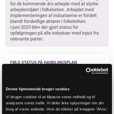
for de kommende års arbejde med at styrke
arbejdsmiljøet i folkekirken. Arbejdet med
implementeringen af indsatserne er fordelt
blandt forskellige aktører i folkekirken.
I juni 2025 blev der gjort status for
opfølgningen på alle indsatser med input fra
relevante parter.
FØLG STATUS PÅ HANDLINGSPLAN
Handlingsplanen for det psykosociale
arbejdsmiljø i folkekirken bliver løbende
opdateret.
Denne hjemmeside bruger cookies
Herunder kan du følge arbejdet og status på
handlingsplanen.
Vi bruger cookies til at tilpasse vores indhold og til
Læs mere her
analysere vores trafik. Vi deler ikke oplysninger om din
brug af vores website. Hvis du klikker på knappen ’Afvis,’