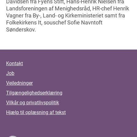
Davidsen fra Fyens Stift, Hans-Henrik Nielsen fra
Landsforeningen af Menighedsråd, HR-chef Henrik
Vagner fra By-, Land- og Kirkeministeriet samt fra
Folkekirkens It, souschef Sofie Navntoft
Sønderskov.
Kontakt
Job
Vejledninger
Tilgængelighedserklæring
Vilkår og privatlivspolitik
Hjælp til oplæsning af tekst