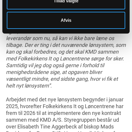
Tillad valgte
god foranalyse, som pegede på, at et EU-udbud
ville kunne betale sig i forhold til at få en god pris,
og det mener jeg at vi har fået. Derudover har vi
Afvis
fået nogle flere krav med i kontrakten. Det betyder
også, at selvom der er tale om den samme
leverandør som nu, så kan vi ikke bare læne os
tilbage. Der er ting i det nuværende lønsystem, som
kan og skal forbedres, og det skal KMD sammen
med Folkekirkens It og Løncentrene sørge for sker.
Samtidig vil jeg dog også gerne i forhold til
menighedsrådene sige, at opgaven bliver
væsentligt mindre, end sidste gang, hvor vi fik et
helt nyt lønsystem”.
Arbejdet med det nye lønsystem begynder i januar
2025, hvorefter Folkekirkens It og Løncentrene har
frem til 2026 til at implementere den nye kontrakt
sammen med KMD A/S. Styregruppen består ud
over Elisabeth Tine Aggerbeck af biskop Mads