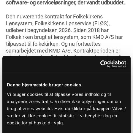
software- og serviceløsninger, der vandt udbuddet.
Den nuværende kontrakt for Folkekirkens
Lønsystem, Folkekirkens Lønservice (FLØS),
udløber i begyndelsen 2026. Siden 2018 har
Folkekirken brugt et lønsystem, som KMD A/S har
tilpasset til folkekirken. Og nu fortsættes
samarbejdet med KMD A/S. Kontraktperioden er
på seks år med mulighed for forlængelse på op til
yderligere tre år. Kontrakten har en værdi, der
beløber sig til cirka 80 mio. kroner ekskl. moms
(2026 priser) baseret på en periode på ni år.
Denne hjemmeside bruger cookies
Folkekirkens It og Løncentrene vil frem til januar
Vi bruger cookies til at tilpasse vores indhold og til
2026 arbejde på at implementere den nye aftale
analysere vores trafik. Vi deler ikke oplysninger om din
sammen med KMD A/S.
brug af vores website. Hvis du klikker på knappen ’Afvis,’
sætter vi ikke cookies til statistik – vi benytter dog en
Den nye FLØS-kontrakt indebærer væsentlige
cookie for at huske dit valg.
forbedringer og udvidelser af den funktionelle og