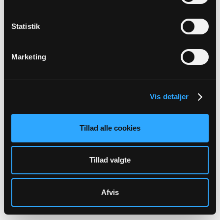
Statistik
SKADEANMELDELSESBLANKETTER
Skadeanmeldelsesblanketter kan du finde her:
Marketing
Blanket til anmeldelse af skader på folkekirkens
bygninger, løsøre og entreprise
Blanket til anmeldelse af skader på briller og
Vis detaljer
kontaktlinser
Tillad alle cookies
Tillad valgte
GENVEJE
Afvis
Find Skadesanmeldelsesblanketter
Skabeloner - Site