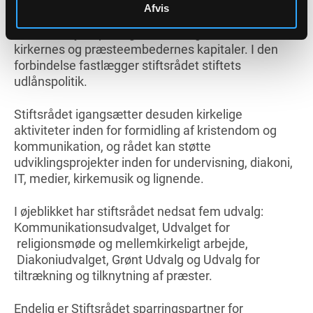
samtidig med valg til provstiudvalget.
Afvis
Rådet bestyrer på vegne af menighedsrådene
kirkernes og præsteembedernes kapitaler. I den
forbindelse fastlægger stiftsrådet stiftets
udlånspolitik.
Stiftsrådet igangsætter desuden kirkelige
aktiviteter inden for formidling af kristendom og
kommunikation, og rådet kan støtte
udviklingsprojekter inden for undervisning, diakoni,
IT, medier, kirkemusik og lignende.
I øjeblikket har stiftsrådet nedsat fem udvalg:
Kommunikationsudvalget, Udvalget for
religionsmøde og mellemkirkeligt arbejde,
Diakoniudvalget, Grønt Udvalg og Udvalg for
tiltrækning og tilknytning af præster.
Endelig er Stiftsrådet sparringspartner for