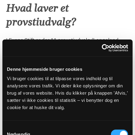
Hvad laver et
provstiudvalg?
I Fyens Stift er der 11 provstiudvalg (Langeland-
Ærø Provsti har nemlig to provstiudvalg – et for
Langeland og et for Ærø). De består af provsten,
mellem fire og otte menighedsrepræsentanter og
en præst. Provstiudvalgets medlemmer vælges af
Denne hjemmeside bruger cookies
menighedsrådsmedlemmerne i provstiet hvert
Vi bruger cookies til at tilpasse vores indhold og til
fjerde år. Samtidig vælges en repræsentant for
analysere vores trafik. Vi deler ikke oplysninger om din
provstiet til stiftsrådet.
brug af vores website. Hvis du klikker på knappen ’Afvis,’
sætter vi ikke cookies til statistik – vi benytter dog en
Provstiudvalgets vigtigste opgave er at forvalte den
cookie for at huske dit valg.
lokale kirkeskat. Udvalget fordeler kirkeskatten
mellem sognene på baggrund af de budgetter, som
lægges i dialog med menighedsrådene ved
Samtykkevalg
budgetsamrådet. Provstiudvalget skal også b.la.
Nødvendig