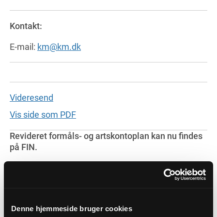
Kontakt:
E-mail:
km@km.dk
Videresend
Vis side som PDF
Revideret formåls- og artskontoplan kan nu findes
på FIN.
Ny og opdateret formålskontoplan for 2026
, hvor
ændringen er en tilføjelse af formål 1400, hvor der
fremadrettet skal konteres de ligningsmidler, der
henholdsvis sendes og modtages vedr.
Denne hjemmeside bruger cookies
samarbejder med vedtægt men uden selvstændigt