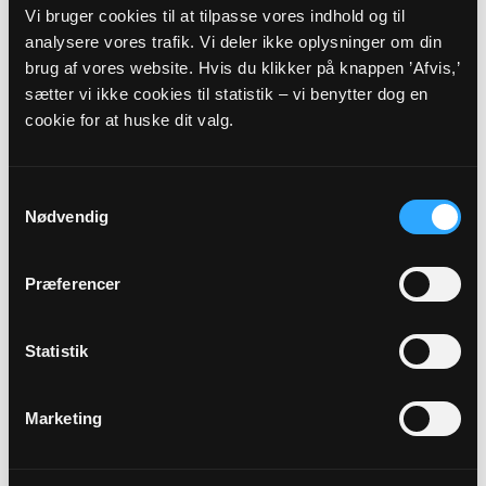
Vi bruger cookies til at tilpasse vores indhold og til
cvr. nummer.
analysere vores trafik. Vi deler ikke oplysninger om din
brug af vores website. Hvis du klikker på knappen ’Afvis,’
Det kan f.eks. være et samarbejde omkring en
Skoletjeneste. De deltagende menighedsråd der
sætter vi ikke cookies til statistik – vi benytter dog en
"betaler" for at være med debiterer konto 1400, og
cookie for at huske dit valg.
den kasse der fører Skoletjenestens regnskab
krediterer på formål 1400 indtægterne til
samarbejdet.
Samtykkevalg
Nødvendig
Ny og opdateret artskontoplan for 2026,
hvor alle
ændringer er markeret med rødt. Der er
Præferencer
hovedsagelig tale om uddybende forklaringer, men
også 4 nye konti som er oprettet med henblik på
brugen af det nye anlægsskema.
Statistik
Det er konti 333010/333020 og konti
Marketing
433010/433020. Disse konti skal anvendes til at
flytte, PU-godkendte, ikke forbrugte midler fra et
projekt/anlæg til et andet projekt/anlæg. Der følger