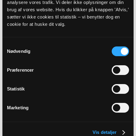
analysere vores trafik. Vi deler ikke oplysninger om din
brug af vores website. Hvis du klikker på knappen ’Afvis,’
Hendes opgave i stiftet bliver at være bindeled
sætter vi ikke cookies til statistik – vi benytter dog en
mellem ungdomsuddannelserne og folkekirken og
cookie for at huske dit valg.
at smidiggøre samarbejdet.
- Som antropolog er jeg god til at se, hvordan
Samtykkevalg
organisationer fungerer, og hvor
Nødvendig
udviklingspotentialerne ligger. Jeg kommer jo
udefra og suger i øjeblikket en masse ny viden til
mig, men jeg vil også forsøge at bibeholde det blik,
Præferencer
der ser det hele lidt udefra. På den måde kan jeg
pege på, hvordan folkekirken kan tale ind i
ungdomsuddannelsernes virkelighed, og hvordan
Statistik
sammenhængen kan være mellem
ungdomsuddannelsernes behov og ønsker og
Marketing
folkekirkens mulige tilbud.
Teologisk sparring og erfaringsudveksling skal
Vis detaljer