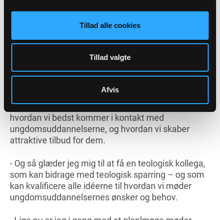
kvalificere arbejdet
Tillad alle cookies
Hun ser frem til at bruge de i alt 20 ugentlige timer,
som stillingen rummer, på at etablere et
præstenetværk i stiftet og komme i gang med at
Tillad valgte
etablere de første samarbejder med gymnasier og
erhvervsuddannelser i hovedstadsområdet.
Afvis
- Vi er jo først så småt ved at starte samarbejdet
op. Og vi skal gøre os nogle erfaringer med,
hvordan vi bedst kommer i kontakt med
ungdomsuddannelserne, og hvordan vi skaber
attraktive tilbud for dem.
- Og så glæder jeg mig til at få en teologisk kollega,
som kan bidrage med teologisk sparring – og som
kan kvalificere alle idéerne til hvordan vi møder
ungdomsuddannelsernes ønsker og behov.