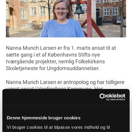
Nanna Munch Larsen er fra 1. marts ansat til at
sætte gang i et af Københavns Stifts nye
tværgående projekter, nemlig Folkekirkens
Skoletjeneste for Ungdomsuddannelser.
Nanna Munch Larsen er antropolog og har tidligere
været ansat i Vordingborg Kommune. Her
undersøgte hun blandt andet, hvordan forskellige
tilbud til børnefamilier blev modtaget, og hvilke af
kommunens tilbud til børn og deres familier, der
havde potentiale for udvikling.
Denne hjemmeside bruger cookies
Vi bruger cookies til at tilpasse vores indhold og til
Blik for organisationer og samarbejdsmuligheder