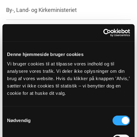
By-, Land- og Kirkeministeriet
Kontakt:
km@km.dk
Denne hjemmeside bruger cookies
Folkekirkens økonomi - konsoliderede tal 2013-2024
Vi bruger cookies til at tilpasse vores indhold og til
analysere vores trafik. Vi deler ikke oplysninger om din
brug af vores website. Hvis du klikker på knappen ’Afvis,’
Videresend
sætter vi ikke cookies til statistik – vi benytter dog en
cookie for at huske dit valg.
Vis side som PDF
Folkekirkens samlede økonomi
Samtykkevalg
Nødvendig
Oversigt over folkekirkens samlede økonomi er klar
og kan læses i vedhæftede fil.