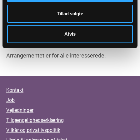
på de to udsendte rapporter til menighedsrådene.
Tillad valgte
Deltagelse koster 150 kr. pp. og skal indbetales til
reg.nr. 0518 konto 204132 (Sparekassen Sjælland-
Fyn) og tilmelding pr. mail til stavbt@hotmail.com
Afvis
senest d. 10.august
!
Arrangementet er for alle interesserede.
Kontakt
Job
Vejledninger
Tilgængelighedserklæring
Vilkår og privatlivspolitik