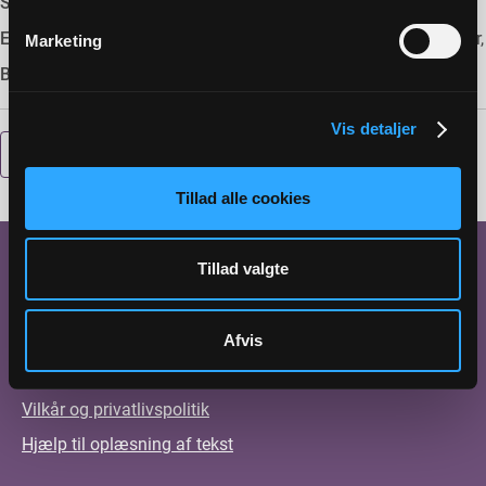
Størrelse:
178 KB
Emneord:
Hvem må hvad,Kirke,Kirkegård,Tjekliste ,Vejledninger,
Marketing
Beskrivelse:
Vis detaljer
DOWNLOAD
Tillad alle cookies
Tillad valgte
Kontakt
Job
Vejledninger
Afvis
Tilgængelighedserklæring
Vilkår og privatlivspolitik
Hjælp til oplæsning af tekst