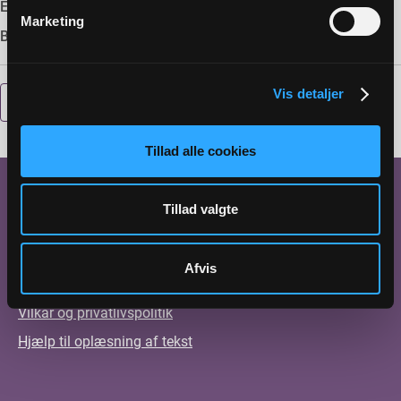
Emneord:
Nyhedsbreve om overenskomster fra 2010 og frem,
Marketing
Beskrivelse:
Vis detaljer
DOWNLOAD
Tillad alle cookies
Kontakt
Tillad valgte
Job
Vejledninger
Afvis
Tilgængelighedserklæring
Vilkår og privatlivspolitik
Hjælp til oplæsning af tekst