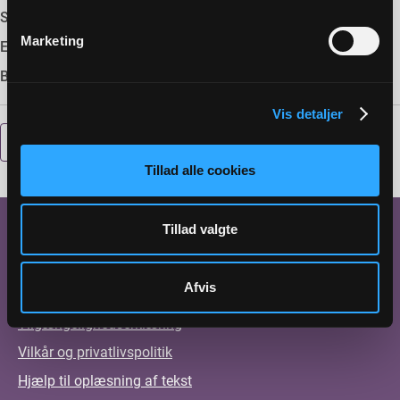
Størrelse:
78 KB
Marketing
Emneord:
GDPR,
Beskrivelse:
Vis detaljer
DOWNLOAD
Tillad alle cookies
Tillad valgte
Kontakt
Job
Afvis
Vejledninger
Tilgængelighedserklæring
Vilkår og privatlivspolitik
Hjælp til oplæsning af tekst